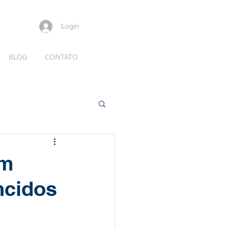
Login
BLOG
CONTATO
em
ncidos