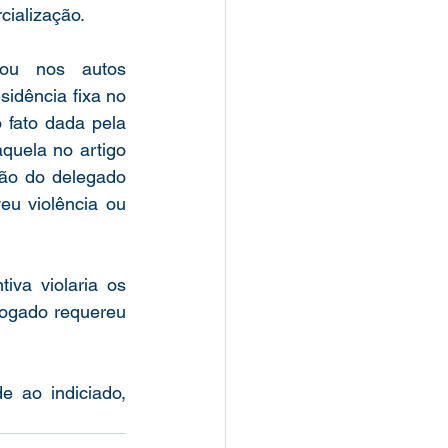
cialização.
tou nos autos 
idência fixa no 
 fato dada pela 
quela no artigo 
ão do delegado 
u violência ou 
va violaria os 
ogado requereu 
 ao indiciado, 