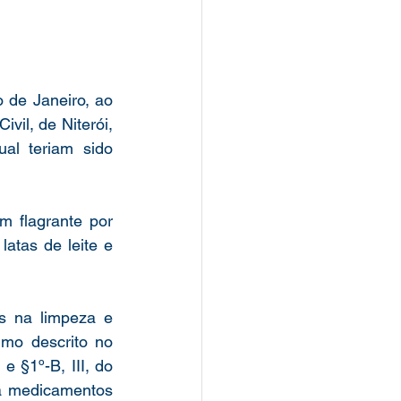
de Janeiro, ao 
vil, de Niterói, 
al teriam sido 
m flagrante por 
latas de leite e 
s na limpeza e 
mo descrito no 
 §1º-B, III, do 
Código Penal, que tipifica, entre outras condutas, aquela de expor à venda medicamentos 