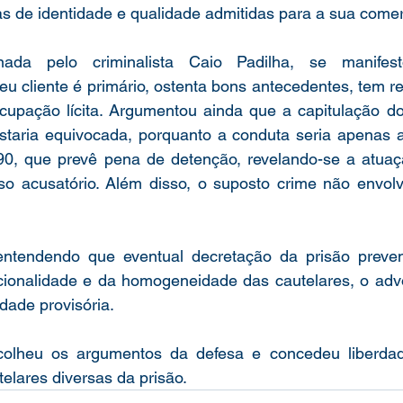
as de identidade e qualidade admitidas para a sua comer
nada pelo criminalista Caio Padilha, se manifes
 cliente é primário, ostenta bons antecedentes, tem res
ocupação lícita. Argumentou ainda que a capitulação do
estaria equivocada, porquanto a conduta seria apenas a
/90, que prevê pena de detenção, revelando-se a atuaç
o acusatório. Além disso, o suposto crime não envolve
ntendendo que eventual decretação da prisão preventi
rcionalidade e da homogeneidade das cautelares, o adv
dade provisória.
olheu os argumentos da defesa e concedeu liberdade
elares diversas da prisão.